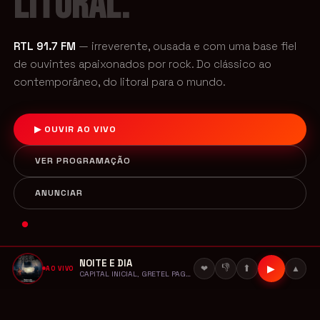
LITORAL.
RTL 91.7 FM
— irreverente, ousada e com uma base fiel
de ouvintes apaixonados por rock. Do clássico ao
contemporâneo, do litoral para o mundo.
▶ OUVIR AO VIVO
VER PROGRAMAÇÃO
ANUNCIAR
NOITE E DIA
▶ TOCANDO AGORA
👎
▶
⬆
❤
▲
AO VIVO
NOITE E DIA
CAPITAL INICIAL, GRETEL PAGANINI
CAPITAL INICIAL, GRETEL PAGANINI
P ★ ROCK CLÁSSICO ★ HARD ROCK ★ HEAVY METAL ★ 
Longe da confusão de fora O momento perfeito 